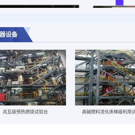
器设备
兆瓦级预热燃烧试验台
高碱燃料流化床梯级利用