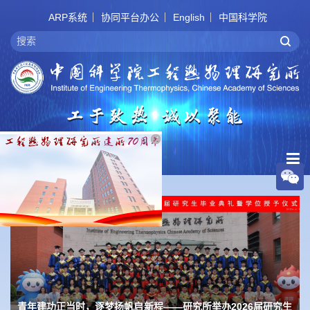
ARP系统
协同平台办公
English
中国科学院
工程热物理研究所“大规模先进压缩空气储能系统关键技术”成果
工程热物理研究所召开基础研究工作会暨2026年度战略研讨会宣
青年建功正当时，逐梦扬帆启新程——研究所举办2026届研究生