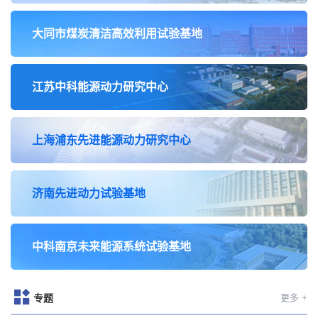
事
[2025-09-03]
轻型涡轮动力全国重点实验室2025度开放基金申请指
大同市煤炭清洁高效利用试验基地
南
[2025-07-22]
工程热物理研究所2025 年秋季入学普通招考博士研究
生复试规程
[2025-05-06]
江苏中科能源动力研究中心
上海浦东先进能源动力研究中心
济南先进动力试验基地
中科南京未来能源系统试验基地
专题
更多 +