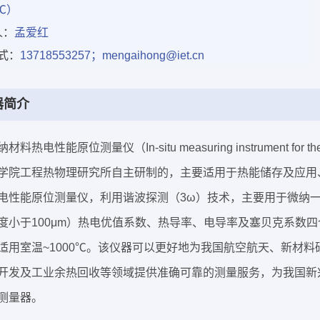
0℃）
人：
孟爱红
式：
13718553257；mengaihong@iet.cn
器简介
电性能原位测量仪（In-situ measuring instrument for thermoelec
学院工程热物理研究所自主研制的，主要适用于热能储存及应用
电性能原位测量仪，
利用谐波探测（3ω）技术，
主要用于微纳一
度小于100μm）热电优值系数、热导率、电导率及塞贝克系数
，适用室温~1000℃。该仪器可以更好地为我国航空航天、新材
开发及工业余热回收等领域提供准确可靠的测量服务，为我国新
测量器。