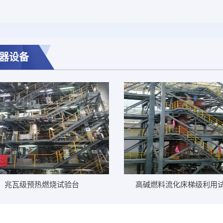
器设备
兆瓦级预热燃烧试验台
高碱燃料流化床梯级利用