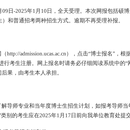
月
09
日
-2025
年
1
月
10
日，全天受理。本次网报包括硕博
生）和普通招考两种招生方式。逾期不再受理补报。
网（
http://admission.ucas.ac.cn
）
，点击“博士报名”，根
进行考生注册。网上报名时请务必仔细阅读系统中的“
切后果，由考生本人承担。
了解导师专业和当年度博士生招生计划，如报考导师当
”类别的考生应在
2025
年
1
月
17
日前向我单位教育处提交