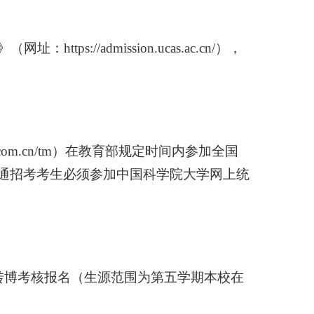
》（网址：
https
://
admission
.
ucas
.
ac
.
cn
/
），
com
.
cn
/
tm
）在教育部规定时间内参加全国
通招考考生必须参加中国科学院大学网上统
转博考核报名（生源范围为第五学期本校在