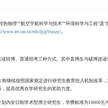
热物理”“航空宇航科学与技术”“环境科学与工程”及
://
www
.
iet
.
cas
.
cn
/
edu
/
jyjj
/
bszszy
/
。
读转博、普通招考三种方式。其中直博生与硕博连读
生将继续按照国家规定进行研究生教育投入机制改革，
系，提高优秀在学研究生的奖助力度。
划内全日制学术型博士研究生，学费标准为
10000
元