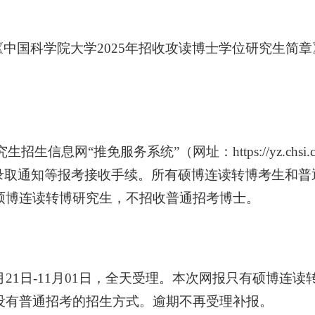
《中国科学院大学
2025
年招收攻读博士学位研究生简章
生招生信息网“推免服务系统”（网址：
https
://
yz
.
chsi
.
录取通知等报考接收手续。所有硕博连读转博考生和普
硕博连读转博研究生，不招收普通招考博士。
月
21
日
-11
月
01
日，全天受理。本次网报只有硕博连读
没有普通招考的招生方式。逾期不再受理补报。