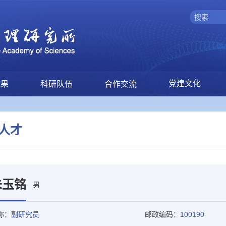
党建文化
成果
科研队伍
合作交流
人才
朱玉铭
男
称：
副研究员
邮政编码：
100190