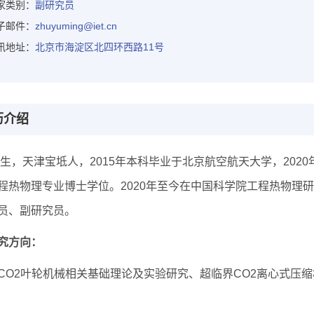
家类别：
副研究员
子邮件：
zhuyuming@iet.cn
讯地址：
北京市海淀区北四环西路11号
历介绍
3年生，天津宝坻人，2015年本科毕业于北京航空航天大学，20
程热物理专业博士学位。2020年至今在中国科学院工程热物理
员、副研究员。
究方向：
CO2叶轮机械相关基础理论及实验研究、超临界CO2离心式压