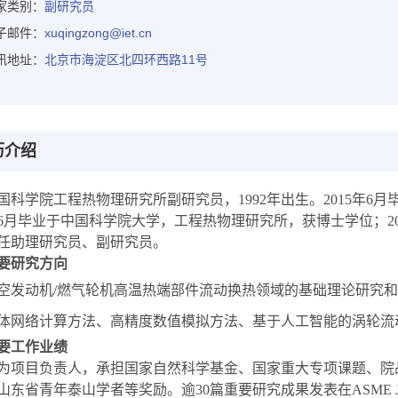
家类别：
副研究员
子邮件：
xuqingzong@iet.cn
讯地址：
北京市海淀区北四环西路11号
历介绍
国科学院工程热物理研究所副研究员，
1992
年出生。
2015
年
6
月
6
月毕业于中国科学院大学，工程热物理研究所，获博士学位；
2
任助理研究员、副研究员。
要研究方向
空发动机
/
燃气轮机高温热端部件流动换热领域的基础理论研究
体网络计算方法、高精度数值模拟方法、基于人工智能的涡轮流
要工作业绩
为项目负责人，承担国家自然科学基金、
国家
重大专项课题、院
山东省青年泰山学者等奖励。逾
30
篇重要研究成果发表在
ASME J