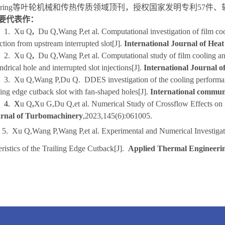
ring
等叶轮机械和传热传质领域顶刊，授权国家发明专利
57
件、
要代表作：
1.
Xu Q
,
Du Q,Wang P,et al. Computational investigation of film coo
ection from upstream interrupted slot[J].
International Journal of Hea
2. Xu Q
,
Du Q,Wang P,et al.
Computational study of film cooling an
ndrical hole and interrupted slot injections
[J].
International Journal o
3. Xu Q,Wang P,Du Q.
DDES investigation of the cooling performanc
iling edge cutback slot with fan-shaped holes[J].
International commun
4.
X
u Q
,
Xu G,Du Q,et al. Numerical Study of Crossflow Effects on D
rnal of Turbomachinery
,2023,145(6):061005.
 Xu Q,Wang P,Wang P,et al. Experimental and Numerical Investigati
ristics of the Trailing Edge Cutback[J].
Applied Thermal Engineeri