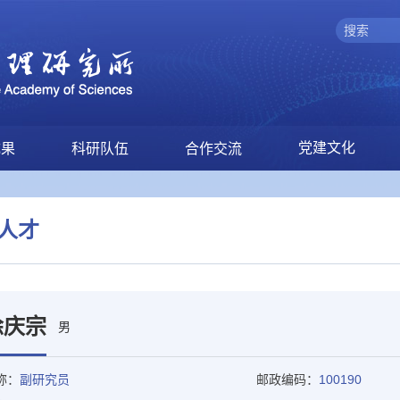
党建文化
成果
科研队伍
合作交流
人才
徐庆宗
男
称：
副研究员
邮政编码：
100190