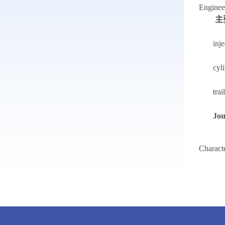
Enginee
主
inj
cyli
tra
Jou
5.
Characte