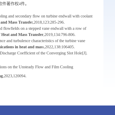
软件著作权
4
件。
ling and secondary flow on turbine endwall with coolant
t and Mass Transfe
r,2018,123:285-296.
d flowfields on a stepped vane endwall with a row of
f Heat and Mass Transfer
,2019,134:796-806.
e and turbulence characteristics of the turbine vane
ications in heat and mas
s,2022,138:106405.
ischarge Coefficient of the Converging Slot Hole[J].
ons on the Unsteady Flow and Film Cooling
ng
,2023,120094.