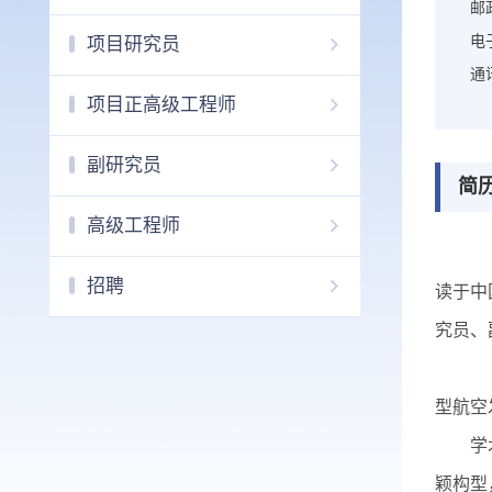
邮
电
项目研究员
通
项目正高级工程师
副研究员
简
高级工程师
正
招聘
读于中
究员、
主
型航空
学
颖构型