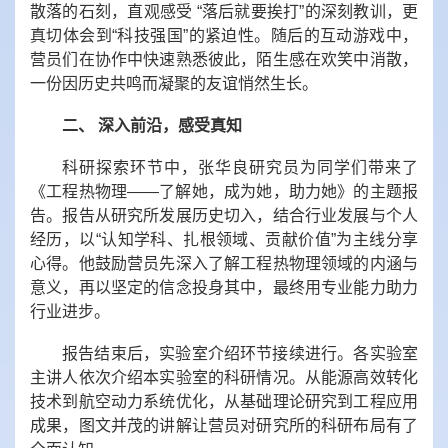
散落的石刻，直观感受 “落后就要挨打”的深刻教训，更
真切体会到“科技强国”的紧迫性。随后的互动游戏中，
营员们在协作中快速熟悉彼此，陌生感在欢笑中消散，
一份因历史共鸣而凝聚的友谊悄然生长。
二、 深入前沿，感受真知
科研探索环节中，张华良研究员为同学们带来了
《工程热物理——了解她，成为她，助力她》的主题报
告。报告从研究所发展历史切入，结合行业发展与个人
经历，以“认知学科、扎根领域、贡献价值”为主线分享
心得。他鼓励营员先深入了解工程热物理领域的内涵与
意义，再以坚定的信念投身其中，最终用专业能力助力
行业进步。
报告结束后，实验室介绍环节接续进行。各实验室
主讲人依次介绍本实验室的科研情况。从能源高效转化
技术到航空动力系统优化，从基础理论研究到工程应用
成果，图文并茂的讲解让营员对研究所的科研布局有了