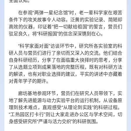
全面认知。
在参观“两弹一星纪念馆”时，老一辈科学家在艰苦
条件下的攻关故事令人动容。泛黄的实验记录、简陋却
高效的仪器，印证着“把一切献给祖国”的誓言，营员们
驻足良久，将“科研报国”的信念深深镌刻在心。
“科学家面对面”访谈环节中，研究所各实验室的科
研人员与营员们进行了亲切而又深入的交流。他们结合
自身科研经历，分享了在面临重大抉择时的思考，分享
了从选题立项到成果落地的完整历程，既有对科研方法
的解读，也有对职业选择的建议，平实的讲述中亦藏着
对青年学子的期许。
廊坊基地参观环节，营员们在研究人员带领下，实
地了解先进能源与动力实验平台的运行机制，从设备原
理到技术难点，直观感受“从理论到实践”的科研过程。
“工热园区打卡行”则让大家走进办公区与学术空间，切
身感受研究所“严谨与活力交织”的科研氛围。