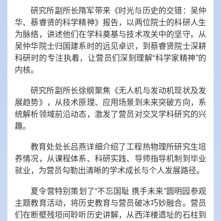
研究所副所长隋军带来《时光与历史的交错：吴仲
华、蔡睿贤的科学精神》报告，以两位院士的科研人生
为脉络，讲述他们在学科奠基与技术攻关中的坚守。从
吴仲华院士归国建系时的远见卓识，到蔡睿贤院士深耕
科研时的专注执着，让营员们深刻理解“科学家精神”的
内核。
研究所副所长徐纲聚焦《无人机与发动机现状及发
展趋势》，从技术原理、应用场景到未来突破方向，系
统解析领域前沿动态，激发了营员对交叉学科研究的兴
趣。
教育处处长吕燕详细介绍了工程热物理所研究生培
养情况，从课程体系、科研实践、导师指导机制到毕业
就业，为营员勾勒出清晰的学术成长与个人发展路径。
夏令营特别策划了“不忘国耻 携手未来”圆明园参观
主题教育活动，将历史教育与营员破冰巧妙融合。营员
们在断壁残垣间聆听历史讲解，从西洋楼遗址的石柱到