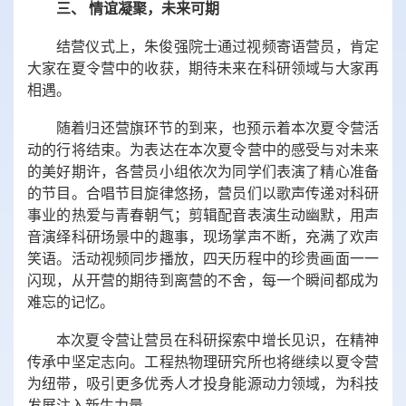
三、 情谊凝聚，未来可期
结营仪式上，朱俊强院士通过视频寄语营员，肯定
大家在夏令营中的收获，期待未来在科研领域与大家再
相遇。
随着归还营旗环节的到来，也预示着本次夏令营活
动的行将结束。为表达在本次夏令营中的感受与对未来
的美好期许，各营员小组依次为同学们表演了精心准备
的节目。合唱节目旋律悠扬，营员们以歌声传递对科研
事业的热爱与青春朝气；剪辑配音表演生动幽默，用声
音演绎科研场景中的趣事，现场掌声不断，充满了欢声
笑语。活动视频同步播放，四天历程中的珍贵画面一一
闪现，从开营的期待到离营的不舍，每一个瞬间都成为
难忘的记忆。
本次夏令营让营员在科研探索中增长见识，在精神
传承中坚定志向。工程热物理研究所也将继续以夏令营
为纽带，吸引更多优秀人才投身能源动力领域，为科技
发展注入新生力量。