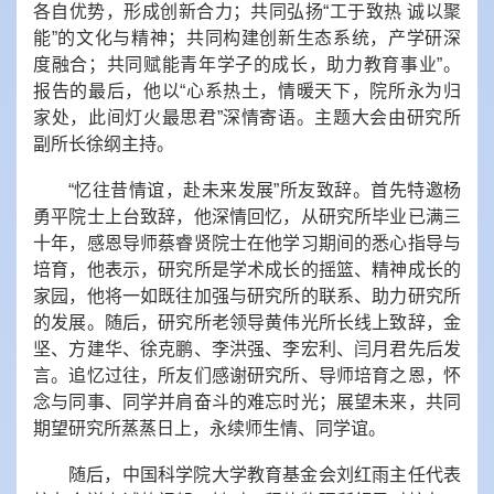
各自优势，形成创新合力；共同弘扬“工于致热 诚以聚
能”的文化与精神；共同构建创新生态系统，产学研深
度融合；共同赋能青年学子的成长，助力教育事业”。
报告的最后，他以“心系热土，情暖天下，院所永为归
家处，此间灯火最思君”深情寄语。
主题大会由研究所
副所长徐纲主持。
“忆往昔情谊，赴未来发展”所友致辞。首先特邀杨
勇平院士上台致辞，他深情回忆，从研究所毕业已满三
十年，感恩导师蔡睿贤院士在他学习期间的悉心指导与
培育，他表示，研究所是学术成长的摇篮、精神成长的
家园，他将一如既往加强与研究所的联系、助力研究所
的发展。随后，研究所老领导黄伟光所长线上致辞，金
坚、方建华、徐克鹏、李洪强、李宏利、闫月君先后发
言。追忆过往，所友们感谢研究所、导师培育之恩，怀
念与同事、同学并肩奋斗的难忘时光；展望未来，共同
期望研究所蒸蒸日上，永续师生情、同学谊。
随后，中国科学院大学教育基金会刘红雨主任代表