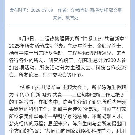
发布时间：2025-09-08
作者：
文/教育处 图/陈培轩 郭文豪
来源：
教育处
9月6日，工程热物理研究所 “情系工热 共谱新章”
2025年所友活动成功举办。徐建中院士、金红光院士、
杨勇平院士出席所友活动，工程热物理所所领导、来自
各行各业的所友、研究所职工、研究生总计近300人参
加各项活动。所友活动分为主题大会、科技合作交流
会、所友论坛、师生交流会等环节。
“情系工热 共谱新章”
主题大会上，所长陈海生做题
为《 传承 创新 凝聚 共赢——工程热物理所工作汇报 》
的主题报告，在报告中，陈海生介绍了研究所近些年硕
果累累的科研工作、科研平台建设的情况；回顾了研究
所继承吴仲华等老一辈科学家的精神，不断凝聚人才、
薪火相传的历程；展望未来，陈海生向与会所友提出四
个方面的倡议：“共同面向国家战略和科技前沿，利用