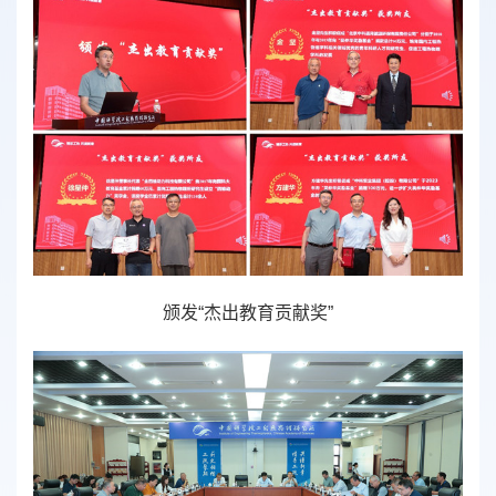
颁发“杰出教育贡献奖”