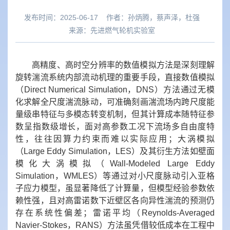
发布时间：2025-06-17
作者：
孙炳腾，蔡声泽，杜强
来源：
先进燃气轮机实验室
高精度、高时空分辨率的数值模拟方法是深刻理解
旋转湍流系统内部流动机理的重要手段，直接数值模拟
（
Direct Numerical Simulation
，
DNS
）方法通过无模
化求解全尺度湍流脉动，可准确刻画湍流场内跨尺度能
量级串特征与多模态转变机制，但其计算成本随特征参
数呈指数级增长，面对高参数工况下流场多自由度特
性，往往因算力约束而难以实际应用；大涡模拟
（
Large Eddy Simulation
，
LES
）及其衍生方法如壁面
模化大涡模拟（
Wall-Modeled Large Eddy
Simulation
，
WMLES
）等通过对小尺度脉动引入亚格
子应力模型，虽显著降低了计算量，但模型经验参数依
赖性强，且对高雷诺数下近壁区各向异性湍流的预测仍
存在系统性偏差；雷诺平均（
Reynolds-Averaged
Navier-Stokes
，
RANS
）方法虽凭借较低成本在工程中