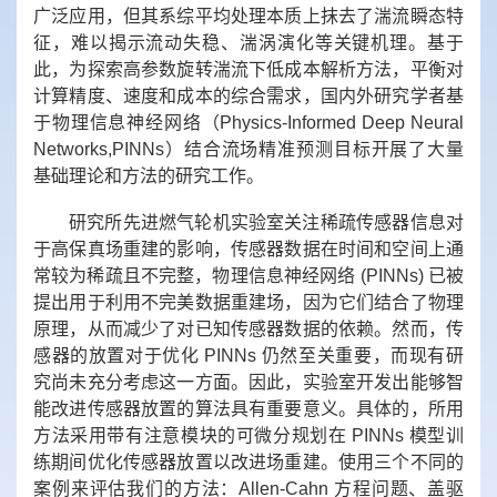
广泛应用，但其系综平均处理本质上抹去了湍流瞬态特
征，难以揭示流动失稳、湍涡演化等关键机理。基于
此，为探索高参数旋转湍流下低成本解析方法，平衡对
计算精度、速度和成本的综合需求，国内外研究学者基
于物理信息神经网络（
Physics-Informed Deep Neural
Networks,PINNs
）结合流场精准预测目标开展了大量
基础理论和方法的研究工作。
研究所先进燃气轮机实验室关注稀疏传感器信息对
于高保真场重建的影响，传感器数据在时间和空间上通
常较为稀疏且不完整，物理信息神经网络
(PINNs)
已被
提出用于利用不完美数据重建场，因为它们结合了物理
原理，从而减少了对已知传感器数据的依赖。然而，传
感器的放置对于优化
PINNs
仍然至关重要，而现有研
究尚未充分考虑这一方面。因此，实验室开发出能够智
能改进传感器放置的算法具有重要意义。具体的，所用
方法采用带有注意模块的可微分规划在
PINNs
模型训
练期间优化传感器放置以改进场重建。使用三个不同的
案例来评估我们的方法：
Allen-Cahn
方程问题、盖驱