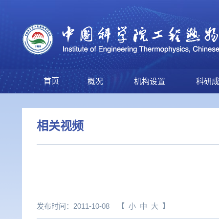
首页
概况
机构设置
科研
相关视频
发布时间：2011-10-08
【
小
中
大
】