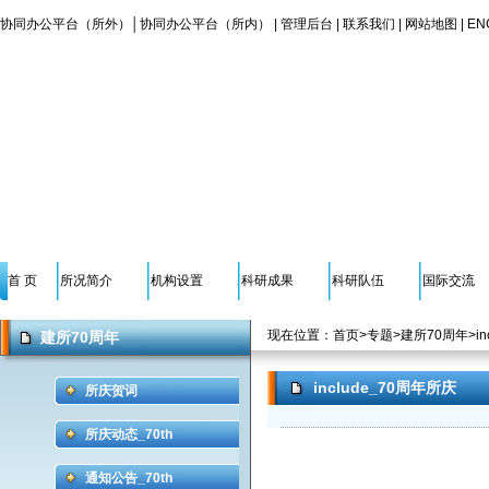
协同办公平台（所外）
│
协同办公平台（所内）
|
管理后台
|
联系我们
|
网站地图
|
EN
首 页
所况简介
机构设置
科研成果
科研队伍
国际交流
现在位置：
首页
>
专题
>
建所70周年
>
i
建所70周年
include_70周年所庆
所庆贺词
所庆动态_70th
通知公告_70th