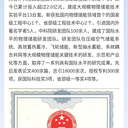
今已累计投入超过
2.0
亿元，建成大规模物理储能技术
实验平台
13
台套。新获批国内物理储能领域首个的国家
级工程中心
1
个、省部级工程技术中心
2
个，引进国内外
著名学者
5
人，中科院研发团队
100
余人，建成了国际水
平的物理储能研发团队。研发团队在压缩空气储能系
统、高效蓄热蓄冷、飞轮储能、新型抽水蓄能、系统耦
合并网等大规模物理储能关键技术的研发、示范和产业
化等方面，取得了一系列具有国际水平的研究成果。先
后发表论文
400
余篇，总引
18000
余次，授权专利
300
余
项，获国际科技奖
3
项，省部级一等奖
4
项等。