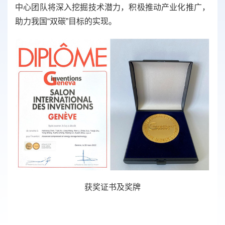
中心团队将深入挖掘技术潜力，积极推动产业化推广，
助力我国“双碳”目标的实现。
获奖证书及奖牌