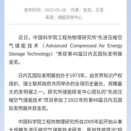
发布时间：2022-05-26
作者：
张双、王亮
来源：
储能研发中心
近日，中国科学院工程热物理研究所“先进压缩空
气储能技术（Advanced Compressed Air Energy
Storage Technology）”荣获第49届日内瓦国际发明展
金奖。
日内瓦国际发明展创办于1973年，由世界知识产权
组织、瑞士联邦政府共同举办的全球历史最长、规模最
大的发明展之一。研究所储能研发中心团队的“先进压
缩空气储能技术”项目参加了2022年的第49届日内瓦国
际发明展并获金奖。
中国科学院工程热物理研究所自2005年起开始从事
大规模先进压缩空气储能技术研发，原创性地提出“超