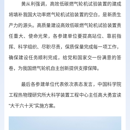
黄从利
强调，
高效低碳燃气轮机试验装置
的建成
将填补我国大功率燃气轮机试验装置的空白，是新质生
产力的源头。高质量建设
高效低碳燃气轮机试验装置
责
任重大、使命光荣，各
参建单位
要提高站位、
靠前指
挥
、科学组织、尽职尽责，
保质保量完成每
一项工作，
确保建设任务顺利完成
，给党和国家交一份满意的答
卷，为我国燃气轮机自主创新提供支撑保障。
最后各参建单位代表
依次表态发言，
中国科学院
工程热物理研究所
大科学装置工程中心
主任
高大勇
宣读
“大干六十天”实施方案。