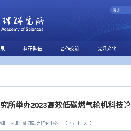
党建文化
成果
科研队伍
合作交流
究所举办2023高效低碳燃气轮机科技
建辉
来源：
能源动力研究中心
【
小
中
大
】