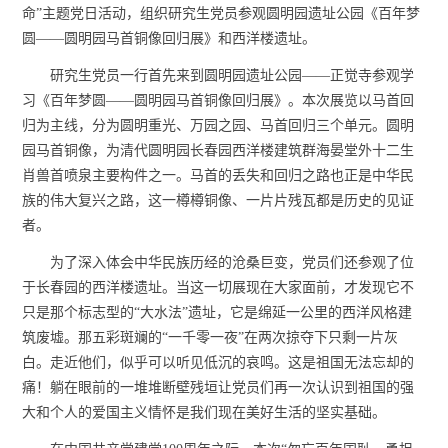
命”主题党日活动，组织研究生党员参观圆明园遗址公园《百年梦
圆——圆明园马首铜像回归展》和西洋楼遗址。
研究生党员一行首先来到圆明园遗址公园——正觉寺参观学
习《百年梦圆——圆明园马首铜像回归展》。本次展览以
马首回
归为主线，分为圆明重光、万园之园、马首回归三个单元。
圆明
园马首铜像，为清代圆明园长春园西洋楼建筑群海晏堂外十二生
肖兽首喷泉主要构件之一。马首的丢失和回归之路也正是中华民
族的伟大复兴之路，这一樽樽铜像、一片片残瓦都是历史的见证
者。
为了深入体会中华民族历经的沧桑巨变，党员们还参观了位
于长春园的西洋楼遗址。当这一切展现在大家面前，才发现它不
只是那个标志型的“大水法”遗址，它是绵延一公里的西洋风格建
筑废墟。那五彩斑斓的“一千零一夜”在两次掠夺下只剩一片灰
白。走近他们，似乎可以听见低沉的哀鸣。这是祖国无法忘却的
痛！躺在眼前的一堆堆断壁残垣让党员们再一次认识到祖国的强
大和个人的爱国主义情怀是我们现在美好生活的坚实基础。