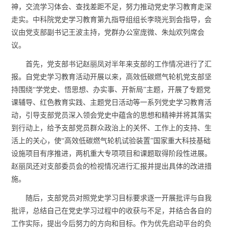
神，交流学习体会、查找差距不足，努力推动党史学习教育走深
走实。中科院党史学习教育第九指导组组长李晓光到会指导，会
议由党支部副书记王波主持，党群办公室庞微、朱灿欢列席会
议。
首先，党支部书记赵丽凤对半年来支部的工作情况进行了汇
报。自党史学习教育活动开展以来，高效低碳燃气轮机党支部坚
持围绕“学党史、悟思想、办实事、开新局”主题，开展了专题党
课辅导、红色教育实践、主题党日活动等一系列党史学习教育活
动，引导支部党员深入领会党史中蕴含的思想和精神并将其落实
到行动上，给予支部党员群众政治上的关怀、工作上的支持、生
活上的关心，使“高效低碳燃气轮机试验装置”国家重大科技基础
设施项目有序推进，两机重大专项项目和课题取得阶段性进展。
赵丽凤还对支部委员会的检视情况进行汇报并提出具体的改进措
施。
随后，支部党员对照党史学习目标要求逐一开展批评与自我
批评，总结自己在党史学习过程中的收获与不足，并结合各自的
工作实际，提出今后努力的方向和目标。作为优先启动平台的负