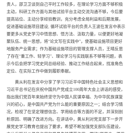
责人，邵卫卫谈到自己平时工作较多，在理论学习方面不够积极
主动，科研工作方面与其他试验平台主动交流沟通不够，今后要
提高站位、主动分享经验教训，充分考虑全局利益和后期发展，
促进基础设施项目建设
;
循环试验平台的负责人王波在发言中表示
要更多从党史学习中悟思想、悟方法、汲取力量，以便更好地凝
聚队伍、统一思想，将
“
论文写在实践中
”
，使基础设施项目更好
地服务产业需求；作为基础设施项目的管理支撑人员，王晴反思
了存在
“
重工作、轻学习
”
、理论学习与实践联系不够等问题，表
示今后会把学习党史同总结经验、推动工作结合起来，找准角色
定位、在实际工作中做到履职奉献。
黄从利在发言中分享了学习习近平中国特色社会主义思想和
习近平总书记在庆祝中国共产党成立
100
周年大会上讲话的感受，
指出我们党百年来始终坚守为中国人民谋幸福、为中华民族谋复
兴的初心，是中国共产党为什么能的重要原因之一
；结合学习情
况，检视了在坚定理想信念、学用结合等方面的不足，并深刻剖
析原因、明确了改进方向。在讲话中，黄从利对党支部下一步开
展党史学习教育也提出了要求，
希望不断加强党支部队伍建设，