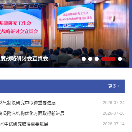
关键技术”成果荣获2025年度国家科学技
年度战略研讨会宣贯会
2026届研究生毕业典礼暨学位授予仪式
更多 +
然气制氢研究中取得重要进展
2026-07-24
冷吸附床结构优化方面取得新进展
2026-07-16
技术中试研究取得重要进展
2026-07-14