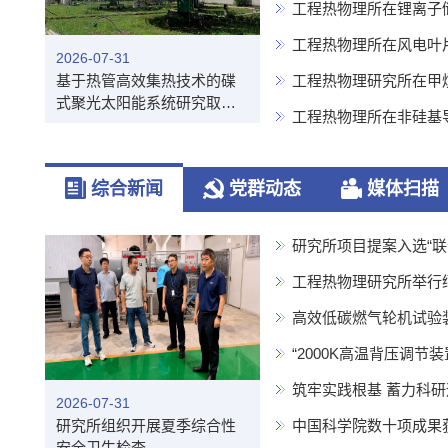
工程热物理所在锂离子
工程热物理所在风电叶
2026-07-31
基于热管高效集热技术的碟
工程热物理研究所在甲
式聚光太阳能系统研究取得
取得进展
工程热物理所在非硅基
重要进展
综合新闻
党群动态
媒体扫描
研究所项目提案入选“联
工程热物理研究所举行
高效低碳燃气轮机试验
港）通过建安专项验收
“2000K高温背压调
筑牢实践根基 蓄力科研
2026-07-31
实践活动圆满收官研究
研究所组织开展夏季综合性
中国科学院数十项成果
安全卫生检查