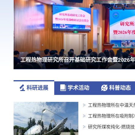
工程热物理研究所“大规模先进压缩空气储能系统
工程热物理所举办庆祝建党105周年党员大会
工程热物理所圆满完成党委、纪委换届选举工作
工程热物理研究所召开基础研究工作会暨2026
青年建功正当时，逐梦扬帆启新程——研究所举办
术奖
科研进展
学术活动
科普动态
工程热物理所在中温天
工程热物理所在吸附制
研究所煤炭纯化-燃烧