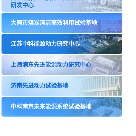
中国科学院工程热物理研究所2026年科研部门招聘
研发中心
启事
[2025-09-03]
轻型涡轮动力全国重点实验室2025度开放基金申请
大同市煤炭清洁高效利用试验基地
指南
[2025-07-22]
工程热物理研究所2025 年秋季入学普通招考博士研
江苏中科能源动力研究中心
究生复试规程
[2025-05-06]
上海浦东先进能源动力研究中心
济南先进动力试验基地
中科南京未来能源系统试验基地