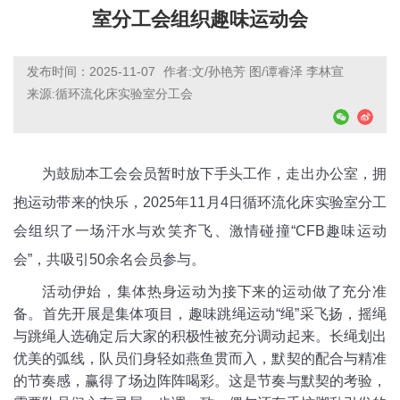
室分工会组织趣味运动会
发布时间：2025-11-07
作者:文/孙艳芳 图/谭睿泽 李林宣
来源:循环流化床实验室分工会
为鼓励
本工会会员
暂时放下手头工作，走出办公室
，
拥
抱运动
带来的快乐，
202
5
年11月4日循环流化床实验室
分工
会组织了一场
汗水与欢笑齐飞
、
激情碰撞“CFB趣味运动
会”，
共
吸引
5
0余
名会员
参与。
活动伊始，
集体
热身运动为接下来的
运动
做
了
充分准
备。首先开展
是集体项目，趣味
跳绳
运动
“绳”采飞扬
，
摇绳
与跳绳人选
确定后
大家的积极性被充分调动起来
。
长绳划出
优美的弧线，队员们身轻如燕鱼贯而入
，
默契的配合与精准
的节奏感，赢得了场边阵阵喝彩
。
这是
节奏与默契的考验
，