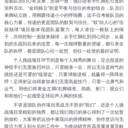
需要队员们心有灵犀，步调一致
；
偶尔还有
手忙脚乱
引发的
笑料百出
。“
金鸡独立
”
则是
平衡与信任的奇妙组合
，
队员们
单脚站立
跳，
用脚踝传递小小的呼啦圈
，
这不仅考验
队员
的
核心力量，
传递的更是
团队的
默契与信任
。“鼓”动人心
的“
击
鼓颠球
”
项目
最体现团队凝聚力
，
每人牵拉一根鼓上的绳
子，共同控制一面鼓来颠球
，
从手忙脚乱到同心同步，
从最
初的生疏到后来的连贯，每一次颠球数量的突破，都引来全
队的欢呼
，都是团队心往一处想、劲往一处使的最好证明。
个人挑战
项目环节则是每个人
独秀
的
舞台
，
定点投篮
的
神投手们
无需激烈对抗，只需精准一击
，
所以
无论是帅气的
跳投还是可爱的“端尿盆”，只要球能进框，
就赢得一阵阵欢
呼
！足球射
运动得参加者们
无需高超技巧，只需一点勇气和
运气
，
用他们得
黄金左脚/右脚瞄准、助跑、射门
，
观众们
和和他们一起
感受足球应声入网的快感
。
不管是团队协作项目里
战无不胜的“我们”
，
还是个人挑
战项目里精彩的独秀，
都让我们我们的身心得到了一次短暂
的放松
，
大家将把运动中
展现出的拼搏精神、协作意识与无
限活力带入到今后的工作中
，为推动
研究所
高质量
发展
贡献