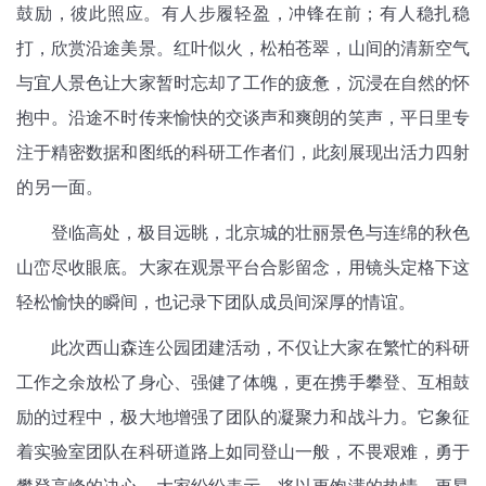
鼓励，彼此照应。有人步履轻盈，冲锋在前；有人稳扎稳
打，欣赏沿途美景。红叶似火，松柏苍翠，山间的清新空气
与宜人景色让大家暂时忘却了工作的疲惫，沉浸在自然的怀
抱中。沿途不时传来愉快的交谈声和爽朗的笑声，平日里专
注于精密数据和图纸的科研工作者们，此刻展现出活力四射
的另一面。
登临高处，极目远眺，北京城的壮丽景色与连绵的秋色
山峦尽收眼底。大家在观景平台合影留念，用镜头定格下这
轻松愉快的瞬间，也记录下团队成员间深厚的情谊。
此次西山森连公园团建活动，不仅让大家在繁忙的科研
工作之余放松了身心、强健了体魄，更在携手攀登、互相鼓
励的过程中，极大地增强了团队的凝聚力和战斗力。它象征
着实验室团队在科研道路上如同登山一般，不畏艰难，勇于