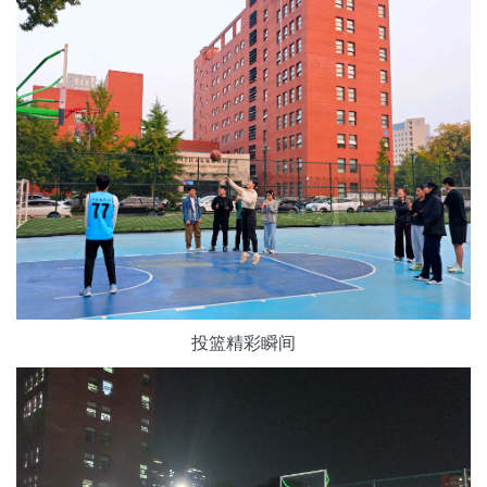
投篮精彩瞬间