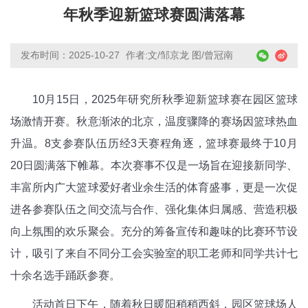
年秋季迎新篮球赛圆满落幕
发布时间：2025-10-27
作者:文/邹京龙 图/曾冠南
10月15日，2025年研究所秋季迎新篮球赛在园区篮球
场激情开赛。秋意渐浓的北京，温度骤降的赛场因篮球热血
升温。8支参赛队伍历经3天赛程角逐，篮球赛最终于10月
20日圆满落下帷幕。本次赛事不仅是一场旨在迎接新同学、
丰富所内广大篮球爱好者业余生活的体育盛事，更是一次促
进各参赛队伍之间交流与合作、强化集体归属感、营造积极
向上氛围的欢乐聚会。充分的筹备宣传和趣味的比赛环节设
计，吸引了来自不同分工会实验室的职工老师和同学共计七
十余名选手踊跃参赛。
活动首日下午，随着秋日暖阳稍稍西斜，园区篮球场人