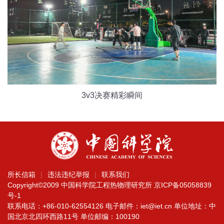
3v3
决赛精彩瞬间
所长信箱
违法违纪举报
联系我们
Copyright©2009 中国科学院工程热物理研究所
京ICP备05058839
号-1
联系电话：+86-010-62554126 电子邮件：iet@iet.cn 单位地址：中
国北京北四环西路11号 单位邮编：100190