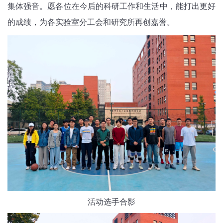
集体强音。愿各位在今后的科研工作和生活中，能打出更好
的成绩，为各实验室分工会和研究所再创嘉誉。
活动选手合影