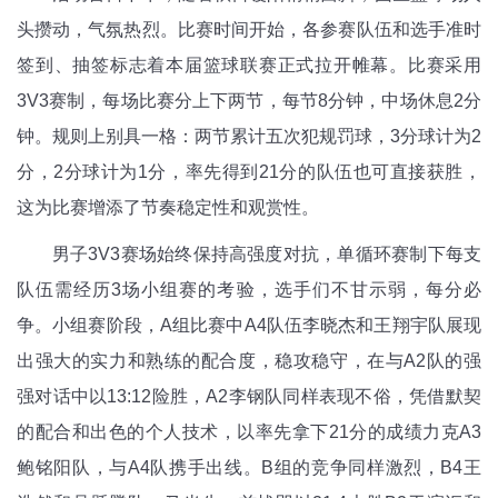
头攒动，气氛热烈。比赛时间开始，各参赛队伍和选手准时
签到、抽签标志着本届篮球联赛正式拉开帷幕。比赛采用
3V3赛制，每场比赛分上下两节，每节8分钟，中场休息2分
钟。规则上别具一格：两节累计五次犯规罚球，3分球计为2
分，2分球计为1分，率先得到21分的队伍也可直接获胜，
这为比赛增添了节奏稳定性和观赏性。
男子3V3赛场始终保持高强度对抗，单循环赛制下每支
队伍需经历3场小组赛的考验，选手们不甘示弱，每分必
争。小组赛阶段，A组比赛中A4队伍李晓杰和王翔宇队展现
出强大的实力和熟练的配合度，稳攻稳守，在与A2队的强
强对话中以13:12险胜，A2李钢队同样表现不俗，凭借默契
的配合和出色的个人技术，以率先拿下21分的成绩力克A3
鲍铭阳队，与A4队携手出线。B组的竞争同样激烈，B4王