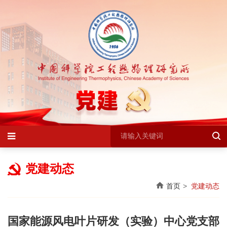
党建动态
首页
党建动态
国家能源风电叶片研发（实验）中心党支部