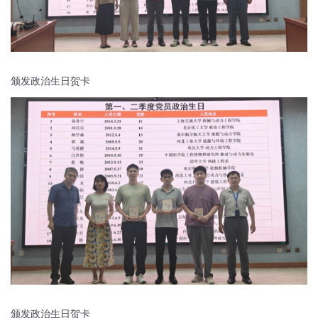
颁发政治生日贺卡
颁发政治生日贺卡